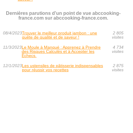
Dernières parutions d'un point de vue abccooking-
france.com sur abccooking-france.com.
08/4/2023
Trouver le meilleur produit jambon : une
2 805
quête de qualité et de saveur !
visites
11/3/2023
Le Moule à Manqué : Apprenez à Prendre
4 734
des Risques Calculés et à Accepter les
visites
Échecs.
12/1/2023
Les ustensiles de pâtisserie indispensables
2 875
pour réussir vos recettes
visites