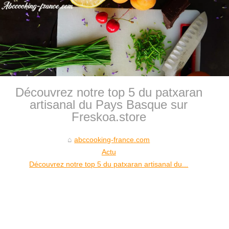
Découvrez notre top 5 du patxaran
artisanal du Pays Basque sur
Freskoa.store
abccooking-france.com
Actu
Découvrez notre top 5 du patxaran artisanal du...