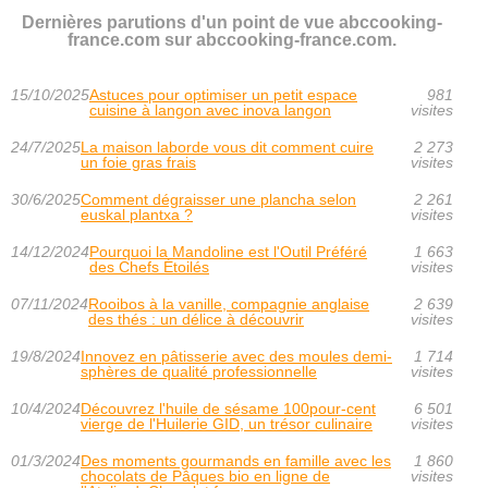
Dernières parutions d'un point de vue abccooking-
france.com sur abccooking-france.com.
15/10/2025
Astuces pour optimiser un petit espace
981
cuisine à langon avec inova langon
visites
24/7/2025
La maison laborde vous dit comment cuire
2 273
un foie gras frais
visites
30/6/2025
Comment dégraisser une plancha selon
2 261
euskal plantxa ?
visites
14/12/2024
Pourquoi la Mandoline est l'Outil Préféré
1 663
des Chefs Étoilés
visites
07/11/2024
Rooibos à la vanille, compagnie anglaise
2 639
des thés : un délice à découvrir
visites
19/8/2024
Innovez en pâtisserie avec des moules demi-
1 714
sphères de qualité professionnelle
visites
10/4/2024
Découvrez l'huile de sésame 100pour-cent
6 501
vierge de l'Huilerie GID, un trésor culinaire
visites
01/3/2024
Des moments gourmands en famille avec les
1 860
chocolats de Pâques bio en ligne de
visites