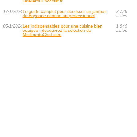
l'AtelierduChocolat.fr
17/1/2024
Le guide complet pour désosser un jambon
2 726
de Bayonne comme un professionnel
visites
05/1/2024
Les indispensables pour une cuisine bien
1 846
équipée : découvrez la sélection de
visites
MeilleurduChef.com