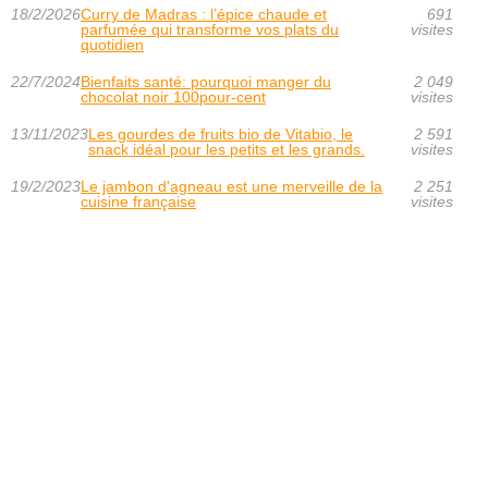
18/2/2026
Curry de Madras : l’épice chaude et
691
parfumée qui transforme vos plats du
visites
quotidien
22/7/2024
Bienfaits santé: pourquoi manger du
2 049
chocolat noir 100pour-cent
visites
13/11/2023
Les gourdes de fruits bio de Vitabio, le
2 591
snack idéal pour les petits et les grands.
visites
19/2/2023
Le jambon d'agneau est une merveille de la
2 251
cuisine française
visites