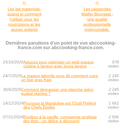
Les lait maternisé:
Les casseroles
quand et comment
Matfer Bourgeat :
l'utiliser pour les
une qualité
nourrissons et les
professionnelle
jeunes enfants
irréprochable.
Dernières parutions d'un point de vue abccooking-
france.com sur abccooking-france.com.
15/10/2025
Astuces pour optimiser un petit espace
978
cuisine à langon avec inova langon
visites
24/7/2025
La maison laborde vous dit comment cuire
2 245
un foie gras frais
visites
30/6/2025
Comment dégraisser une plancha selon
2 245
euskal plantxa ?
visites
14/12/2024
Pourquoi la Mandoline est l'Outil Préféré
1 661
des Chefs Étoilés
visites
07/11/2024
Rooibos à la vanille, compagnie anglaise
2 596
des thés : un délice à découvrir
visites