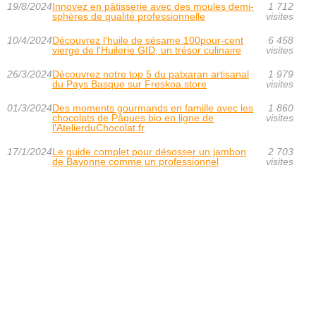
19/8/2024
Innovez en pâtisserie avec des moules demi-
1 712
sphères de qualité professionnelle
visites
10/4/2024
Découvrez l'huile de sésame 100pour-cent
6 458
vierge de l'Huilerie GID, un trésor culinaire
visites
26/3/2024
Découvrez notre top 5 du patxaran artisanal
1 979
du Pays Basque sur Freskoa.store
visites
01/3/2024
Des moments gourmands en famille avec les
1 860
chocolats de Pâques bio en ligne de
visites
l'AtelierduChocolat.fr
17/1/2024
Le guide complet pour désosser un jambon
2 703
de Bayonne comme un professionnel
visites