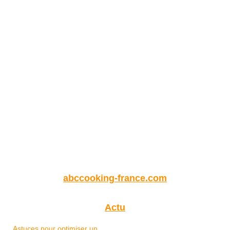
abccooking-france.com
Actu
Astuces pour optimiser un...