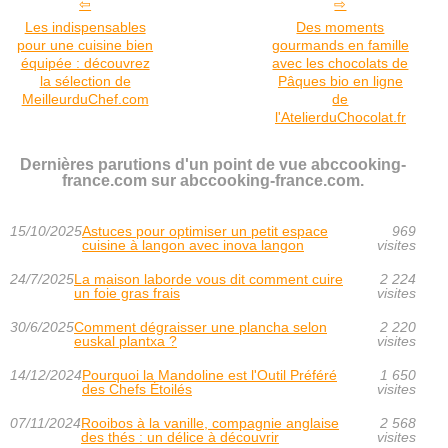
Les indispensables
Des moments
pour une cuisine bien
gourmands en famille
équipée : découvrez
avec les chocolats de
la sélection de
Pâques bio en ligne
MeilleurduChef.com
de
l'AtelierduChocolat.fr
Dernières parutions d'un point de vue abccooking-
france.com sur abccooking-france.com.
15/10/2025
Astuces pour optimiser un petit espace
969
cuisine à langon avec inova langon
visites
24/7/2025
La maison laborde vous dit comment cuire
2 224
un foie gras frais
visites
30/6/2025
Comment dégraisser une plancha selon
2 220
euskal plantxa ?
visites
14/12/2024
Pourquoi la Mandoline est l'Outil Préféré
1 650
des Chefs Étoilés
visites
07/11/2024
Rooibos à la vanille, compagnie anglaise
2 568
des thés : un délice à découvrir
visites