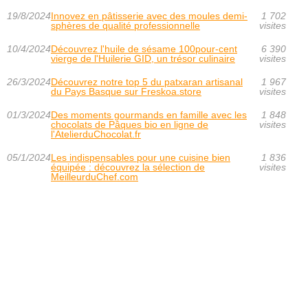
19/8/2024
Innovez en pâtisserie avec des moules demi-
1 702
sphères de qualité professionnelle
visites
10/4/2024
Découvrez l'huile de sésame 100pour-cent
6 390
vierge de l'Huilerie GID, un trésor culinaire
visites
26/3/2024
Découvrez notre top 5 du patxaran artisanal
1 967
du Pays Basque sur Freskoa.store
visites
01/3/2024
Des moments gourmands en famille avec les
1 848
chocolats de Pâques bio en ligne de
visites
l'AtelierduChocolat.fr
05/1/2024
Les indispensables pour une cuisine bien
1 836
équipée : découvrez la sélection de
visites
MeilleurduChef.com