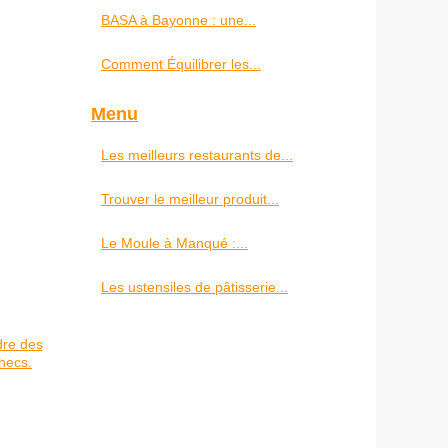
BASA à Bayonne : une...
Comment Équilibrer les...
Menu
Les meilleurs restaurants de...
Trouver le meilleur produit...
Le Moule à Manqué :...
Les ustensiles de pâtisserie...
dre des
hecs.