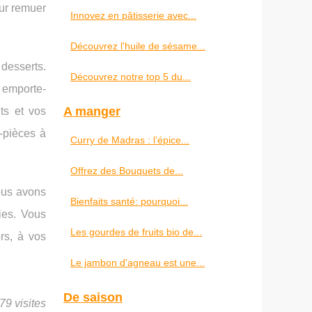
our remuer
Innovez en pâtisserie avec...
Découvrez l'huile de sésame...
 desserts.
Découvrez notre top 5 du...
 emporte-
A manger
ts et vos
-pièces à
Curry de Madras : l’épice...
Offrez des Bouquets de...
vous avons
Bienfaits santé: pourquoi...
ies. Vous
Les gourdes de fruits bio de...
rs, à vos
Le jambon d'agneau est une...
De saison
79 visites