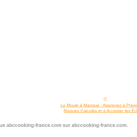
Le Moule à Manqué : Apprenez à Pren
Risques Calculés et à Accepter les Éc
 vue abccooking-france.com sur abccooking-france.com.