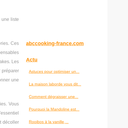
 une liste
abccooking-france.com
eries. Ces
pensables
Actu
cakes. Les
r préparer
Astuces pour optimiser un...
donner une
La maison laborde vous dit...
Comment dégraisser une...
ries. Vous
Pourquoi la Mandoline est...
'essentiel
Rooibos à la vanille,...
t décoller